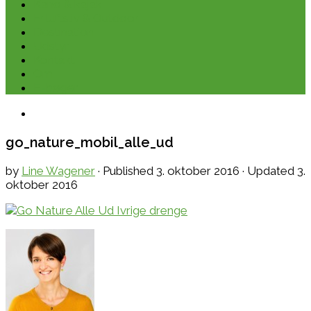
Kano & kajak
Friluftsliv & Outdoor
Destination
Udstyr
Kontakt
Om
E-bøger
go_nature_mobil_alle_ud
by
Line Wagener
· Published
3. oktober 2016
· Updated
3.
oktober 2016