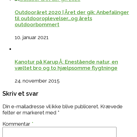
Outdooråret 2020 | Året der gik: Anbefalinger
til outdooroplevelser…og årets
outdoorbommert
10. januar 2021
Kanotur på Karup Å: Enestående natur, en
væltet bro og to hjælpsomme flygtninge
24. november 2015
Skriv et svar
Din e-mailadresse vil ikke blive publiceret.
Krævede
felter er markeret med
*
Kommentar
*