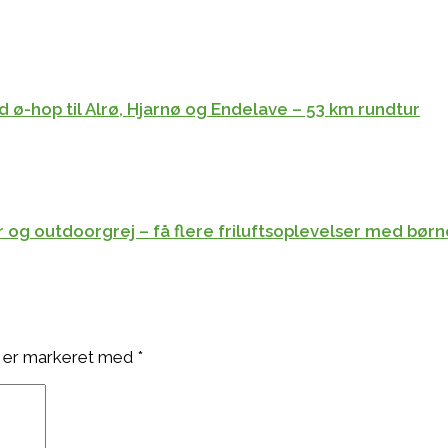
 ø-hop til Alrø, Hjarnø og Endelave – 53 km rundtur
yr og outdoorgrej – få flere friluftsoplevelser med bør
 er markeret med
*