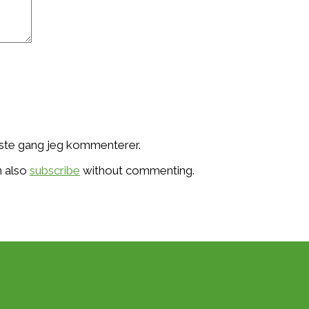
æste gang jeg kommenterer.
n also
subscribe
without commenting.