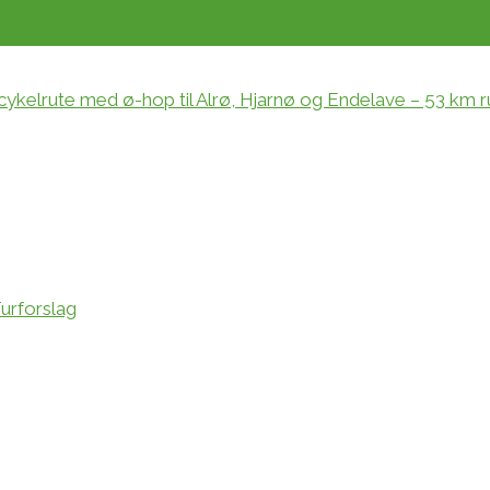
 cykelrute med ø-hop til Alrø, Hjarnø og Endelave – 53 km r