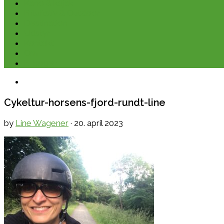
Kano & kajak
Friluftsliv & Outdoor
Destination
Udstyr
Kontakt
Om
E-bøger
Cykeltur-horsens-fjord-rundt-line
by
Line Wagener
·
20. april 2023