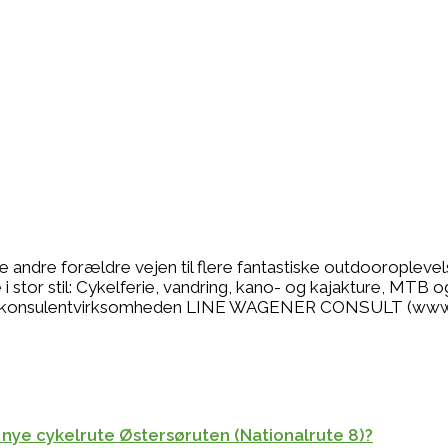
se andre forældre vejen til flere fantastiske outdooropleve
 stor stil: Cykelferie, vandring, kano- og kajakture, MTB o
r jeg konsulentvirksomheden LINE WAGENER CONSULT (www
 nye cykelrute Østersøruten (Nationalrute 8)?