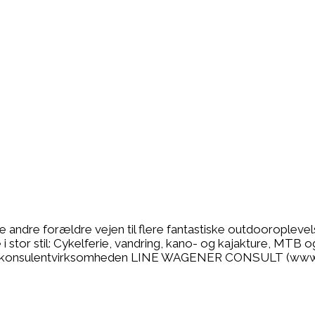
se andre forældre vejen til flere fantastiske outdooropleve
 stor stil: Cykelferie, vandring, kano- og kajakture, MTB o
r jeg konsulentvirksomheden LINE WAGENER CONSULT (www