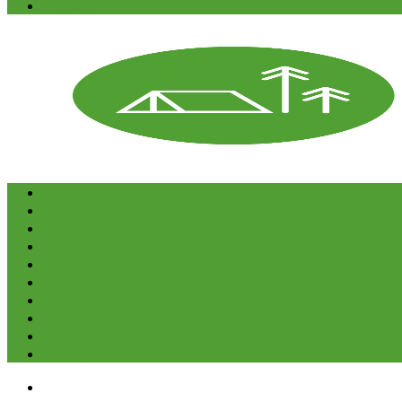
E-bøger
Forside
Cykeltur
Vandring
Kano & kajak
Friluftsliv & Outdoor
Destination
Udstyr
Kontakt
Om
E-bøger