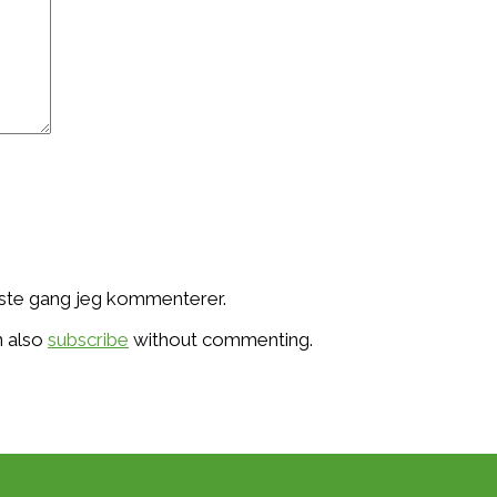
æste gang jeg kommenterer.
n also
subscribe
without commenting.