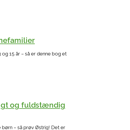
nefamilier
 og 15 år – så er denne bog et
ligt og fuldstændig
 børn – så prøv Østrig! Det er