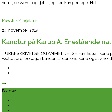
nemt, bekvemt og tjah – jeg kan kun gentage: Helt...
Kanotur / kajaktur
24. november 2015
Kanotur på Karup Å: Enestående nat
TURBESKRIVELSE OG ANMELDELSE Familietur i kano på K
væltet bro, lækage i bunden af den ene kano og stiv nordv
Follow: