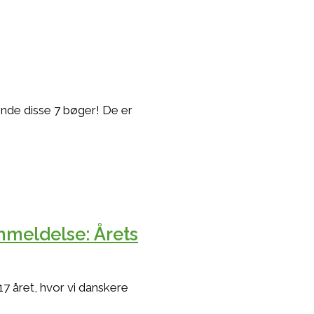
ende disse 7 bøger! De er
nmeldelse: Årets
7 året, hvor vi danskere