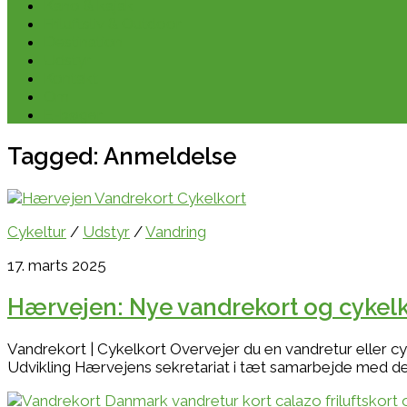
Kano & kajak
Friluftsliv & Outdoor
Destination
Udstyr
Kontakt
Om
E-bøger
Tagged:
Anmeldelse
Cykeltur
/
Udstyr
/
Vandring
17. marts 2025
Hærvejen: Nye vandrekort og cykelk
Vandrekort | Cykelkort Overvejer du en vandretur eller cy
Udvikling Hærvejens sekretariat i tæt samarbejde med de