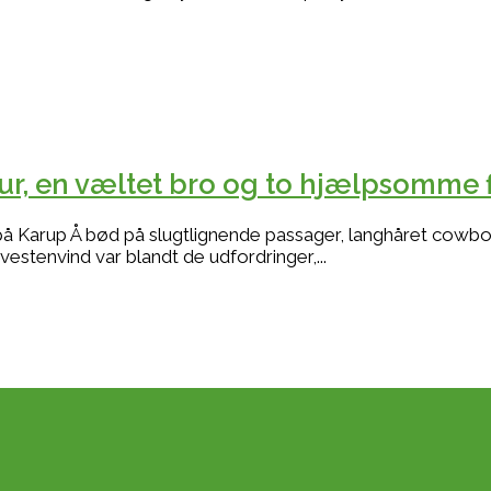
ur, en væltet bro og to hjælpsomme 
arup Å bød på slugtlignende passager, langhåret cowbo
estenvind var blandt de udfordringer,...