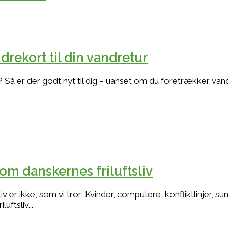
rekort til din vandretur
Så er der godt nyt til dig – uanset om du foretrækker vand
 om danskernes friluftsliv
liv er ikke, som vi tror: Kvinder, computere, konfliktlinjer, 
uftsliv...