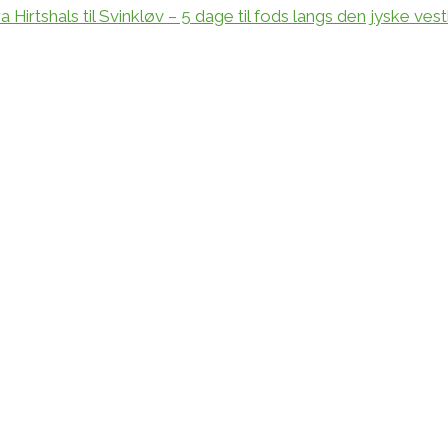
irtshals til Svinkløv – 5 dage til fods langs den jyske ves