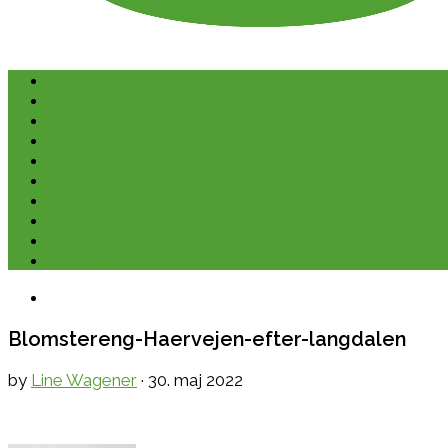
Forside
Cykeltur
Vandring
Kano & kajak
Friluftsliv & Outdoor
Destination
Udstyr
Kontakt
Om
E-bøger
Blomstereng-Haervejen-efter-langdalen
by
Line Wagener
·
30. maj 2022