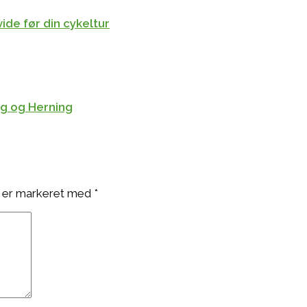
ide før din cykeltur
rg og Herning
 er markeret med
*