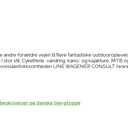
se andre forældre vejen til flere fantastiske outdooropleve
 stor stil: Cykelferie, vandring, kano- og kajakture, MTB o
r jeg konsulentvirksomheden LINE WAGENER CONSULT (www
ebeskrivelser på danske bjergtoppe