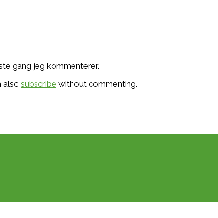
æste gang jeg kommenterer.
n also
subscribe
without commenting.