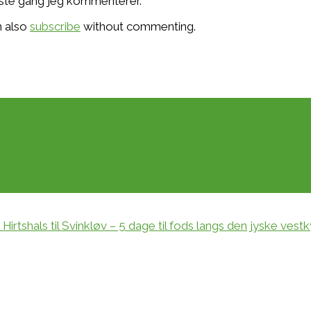
æste gang jeg kommenterer.
n also
subscribe
without commenting.
rtshals til Svinkløv – 5 dage til fods langs den jyske vestk