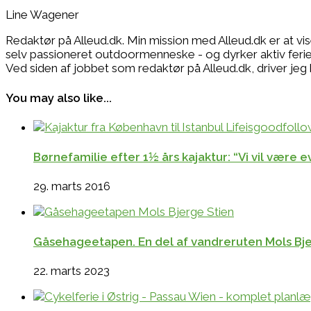
Line Wagener
Redaktør på Alleud.dk. Min mission med Alleud.dk er at vi
selv passioneret outdoormenneske - og dyrker aktiv ferie i
Ved siden af jobbet som redaktør på Alleud.dk, drive
You may also like...
Børnefamilie efter 1½ års kajaktur: “Vi vil være
29. marts 2016
Gåsehageetapen. En del af vandreruten Mols Bjer
22. marts 2023