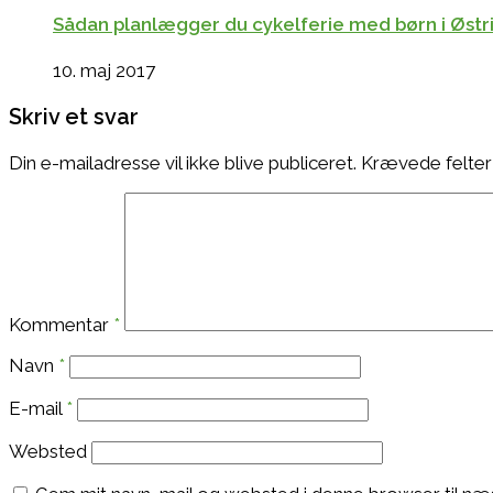
Sådan planlægger du cykelferie med børn i Østrig
10. maj 2017
Skriv et svar
Din e-mailadresse vil ikke blive publiceret.
Krævede felter
Kommentar
*
Navn
*
E-mail
*
Websted