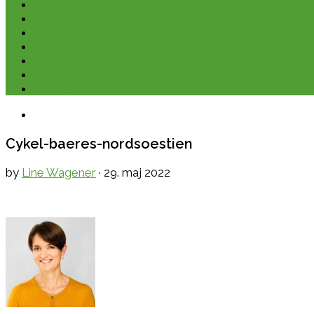
Kano & kajak
Friluftsliv & Outdoor
Destination
Udstyr
Kontakt
Om
E-bøger
Cykel-baeres-nordsoestien
by
Line Wagener
·
29. maj 2022