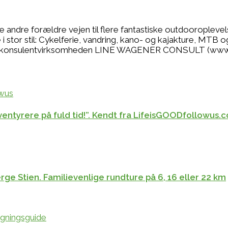
se andre forældre vejen til flere fantastiske outdooropleve
 stor stil: Cykelferie, vandring, kano- og kajakture, MTB o
r jeg konsulentvirksomheden LINE WAGENER CONSULT (www
 eventyrere på fuld tid!”. Kendt fra LifeisGOODfollowus
ge Stien. Familievenlige rundture på 6, 16 eller 22 km