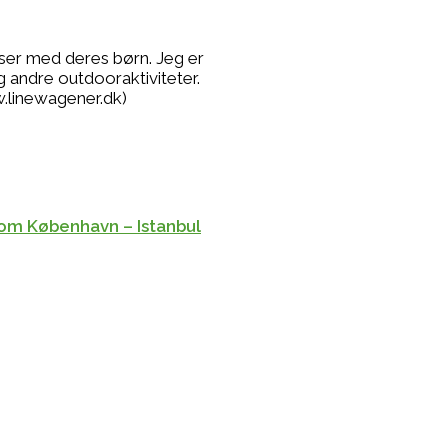
lser med deres børn. Jeg er
g andre outdooraktiviteter.
.linewagener.dk)
.com København – Istanbul