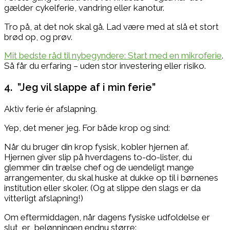
gælder cykelferie, vandring eller kanotur.
Tro på, at det nok skal gå. Lad være med at slå et stort
brød op, og prøv.
Mit bedste råd til nybegyndere: Start med en mikroferie
.
Så får du erfaring – uden stor investering eller risiko.
4. ”Jeg vil slappe af i min ferie”
Aktiv ferie ér afslapning.
Yep, det mener jeg. For både krop og sind:
Når du bruger din krop fysisk, kobler hjernen af.
Hjernen giver slip på hverdagens to-do-lister, du
glemmer din trælse chef og de uendeligt mange
arrangementer, du skal huske at dukke op til i børnenes
institution eller skoler. (Og at slippe den slags er da
vitterligt afslapning!)
Om eftermiddagen, når dagens fysiske udfoldelse er
slut, er belønningen endnu større: