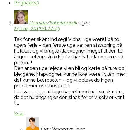
Pingbacks
0
Camilla/Fabelmor.dk
siger:
24. maj 2017 kl. 20:43
Tak for er skønt indlæg! Vibhar lige været på to
ugers ferie – den første uge var ren afslapning på
hotellet og vi brugte klapvognen meget til den to-
årige – selvom vi aldrig før har haft klapvogn med
på ferie!
Den anden uge lejede vi en bil og kørte på ture op i
bjergene. Klapvognen kunne ikke være i bilen, men
det kunne bæreselen – og vi oplevede ingen
problemer overhovedet!
Det var dejligt at tage barnet med ud i smuk natur,
da det nu engang er den slags ferier vi selv er vant
til,
Svar
Line Wagener
siger: