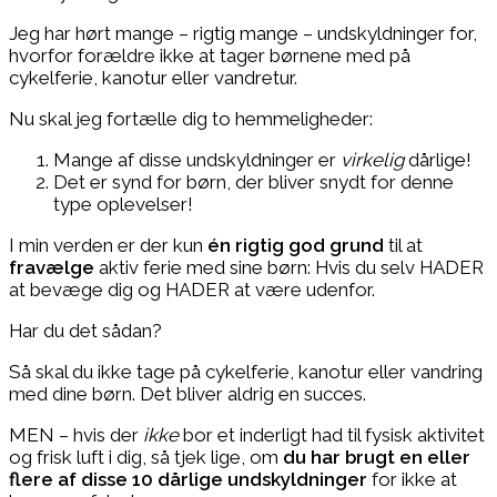
Jeg har hørt mange ­– rigtig mange – undskyldninger for,
hvorfor forældre ikke at tager børnene med på
cykelferie, kanotur eller vandretur.
Nu skal jeg fortælle dig to hemmeligheder:
Mange af disse undskyldninger er
virkelig
dårlige!
Det er synd for børn, der bliver snydt for denne
type oplevelser!
I min verden er der kun
én rigtig god grund
til at
fravælge
aktiv ferie med sine børn: Hvis du selv HADER
at bevæge dig og HADER at være udenfor.
Har du det sådan?
Så skal du ikke tage på cykelferie, kanotur eller vandring
med dine børn. Det bliver aldrig en succes.
MEN – hvis der
ikke
bor et inderligt had til fysisk aktivitet
og frisk luft i dig, så tjek lige, om
du har brugt en eller
flere af disse 10 dårlige undskyldninger
for ikke at