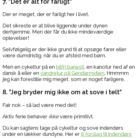
7. ”Det er alt for farligt”
Der er meget, der er farligt her i livet.
Det sikreste er at blive liggende under dynen
derhjemme. Men dér får du ikke mindeværdige
oplevelser!
Selvfølgelig er der ikke grund til at opsøge farer eller
være dumdristig, når du er afsted med børn.
Men en cykeltur på en
bilfri banesti
, en kanotur ned af en
dansk å eller en
vandretur på Gendarmstien
. Hmmmm
jeg kan forestille mig meget, som er noget farligere.
8. ”Jeg bryder mig ikke om at sove i telt”
Fair nok – så lad være med det!
Aktiv ferie behøver
ikke
være primitivt.
Du kan sagtens tage på cykeltur og sove indendørs
under en lækker dundyne. Her er
6 forslag til indendørs