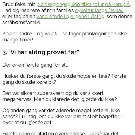
Brug f.eks. min
planlægningsguide til kanotur på Karup Å
,
Lad dig inspirere af min families
cykeltur langs Donau
eller tag på en
vandreferie i bjergene i Østrig
, som denne
småbørnsfamilie.
Kopier andre – og wupti – så tager planlægningen ikke
mange timer!
3. ”Vi har aldrig prøvet før”
Der er en første gang for alt.
Husker du første gang, du skulle holde en tale? Første
gang du skulle køre bil?
Det var sikkert supersvært og du var sikkert
meganervøs. Men du klarede det, gjorde du ikke?
Og anden gang var det allerede meget lettere, ikke
sandt? Lur mig, om du ikke var pænt stolt bagefter –
over at du
gjorde
det.
Første gang er altid en overvindelse –
også
når det