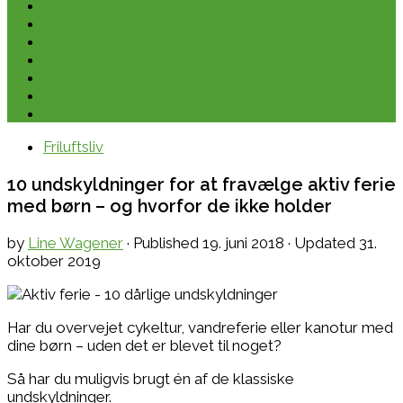
Kano & kajak
Friluftsliv & Outdoor
Destination
Udstyr
Kontakt
Om
E-bøger
Friluftsliv
10 undskyldninger for at fravælge aktiv ferie
med børn – og hvorfor de ikke holder
by
Line Wagener
· Published
19. juni 2018
· Updated
31.
oktober 2019
Har du overvejet cykeltur, vandreferie eller kanotur med
dine børn – uden det er blevet til noget?
Så har du muligvis brugt én af de klassiske
undskyldninger.