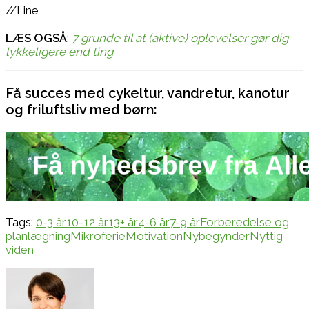
//Line
LÆS OGSÅ
:
7 grunde til at (aktive) oplevelser gør dig
lykkeligere end ting
Få succes med cykeltur, vandretur, kanotur
og friluftsliv med børn:
Tags:
0-3 år
10-12 år
13+ år
4-6 år
7-9 år
Forberedelse og
planlægning
Mikroferie
Motivation
Nybegynder
Nyttig
viden