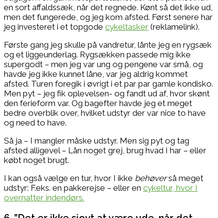
en sort affaldssæk, når det regnede. Kønt så det ikke ud,
men det fungerede, og jeg kom afsted. Først senere har
jeg investeret i et topgode
cykeltasker
(reklamelink).
Første gang jeg skulle på vandretur, lånte jeg en rygsæk
og et liggeunderlag. Rygsækken passede mig ikke
supergodt – men jeg var ung og pengene var små, og
havde jeg ikke kunnet låne, var jeg aldrig kommet
afsted. Turen foregik i øvrigt i et par par gamle kondisko.
Men pyt – jeg fik oplevelsen- og fandt ud af, hvor skønt
den ferieform var. Og bagefter havde jeg et meget
bedre overblik over, hvilket udstyr der var nice to have
og need to have.
Så ja – I mangler måske udstyr. Men sig pyt og tag
afsted alligevel – Lån noget grej, brug hvad I har – eller
købt noget brugt.
I kan også vælge en tur, hvor I ikke
behøver
så meget
udstyr: F.eks. en pakkerejse – eller en
cykeltur, hvor I
overnatter indendørs.