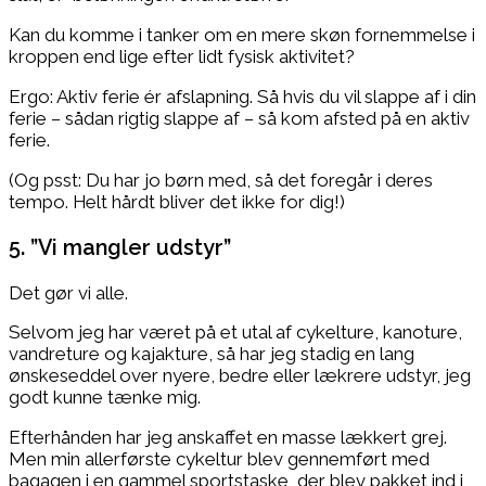
Kan du komme i tanker om en mere skøn fornemmelse i
kroppen end lige efter lidt fysisk aktivitet?
Ergo: Aktiv ferie ér afslapning. Så hvis du vil slappe af i din
ferie – sådan rigtig slappe af – så kom afsted på en aktiv
ferie.
(Og psst: Du har jo børn med, så det foregår i deres
tempo. Helt hårdt bliver det ikke for dig!)
5. ”Vi mangler udstyr”
Det gør vi alle.
Selvom jeg har været på et utal af cykelture, kanoture,
vandreture og kajakture, så har jeg stadig en lang
ønskeseddel over nyere, bedre eller lækrere udstyr, jeg
godt kunne tænke mig.
Efterhånden har jeg anskaffet en masse lækkert grej.
Men min allerførste cykeltur blev gennemført med
bagagen i en gammel sportstaske, der blev pakket ind i