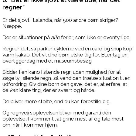
6. ”Det er ikke sjovt at være ude, når det
regner”
Er det sjovt i Lalandia, når 500 andre børn skriger?
Næppe.
Der er situationer på
alle
ferier, som ikke er eventyrlige.
Regner det, så parker cyklerne ved en cafe og snup kop
varm kakao. Det vil dine børn elske dig for. Eller tag en
overliggerdag med et museumsbesøg.
Sidder I en kano i silende regn uden mulighed for at
søge ly i silende regn, så vend den trælse situation til en
udfordring: Giv dine børn den gave, det er, at erfare, at
de
kan
klare ting, der er svært og hårde.
De bliver mere stolte, end du kan forestille dig.
Og regnvejrsoplevelsen bliver med garanti dén
oplevelse, I kommer til at grine mest af og tale mest
om, når I kommer hjem.