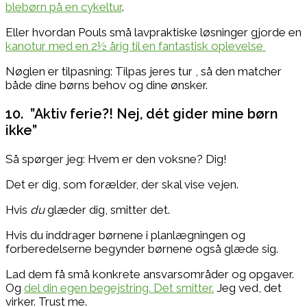
blebørn på en cykeltur
.
Eller hvordan Pouls små lavpraktiske løsninger gjorde en
kanotur med en 2½ årig til en fantastisk oplevelse
Nøglen er tilpasning: Tilpas jeres tur , så den matcher
både dine børns behov og dine ønsker.
10. ”Aktiv ferie?! Nej, dét gider mine børn
ikke”
Så spørger jeg: Hvem er den voksne? Dig!
Det er dig, som forælder, der skal vise vejen.
Hvis
du
glæder dig, smitter det.
Hvis du inddrager børnene i planlægningen og
forberedelserne begynder børnene også glæde sig.
Lad dem få små konkrete ansvarsområder og opgaver.
Og
del din egen begejstring. Det smitter.
Jeg ved, det
virker. Trust me.