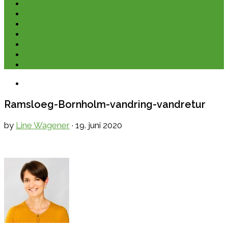
Kano & kajak
Friluftsliv & Outdoor
Destination
Udstyr
Kontakt
Om
E-bøger
Ramsloeg-Bornholm-vandring-vandretur
by
Line Wagener
·
19. juni 2020