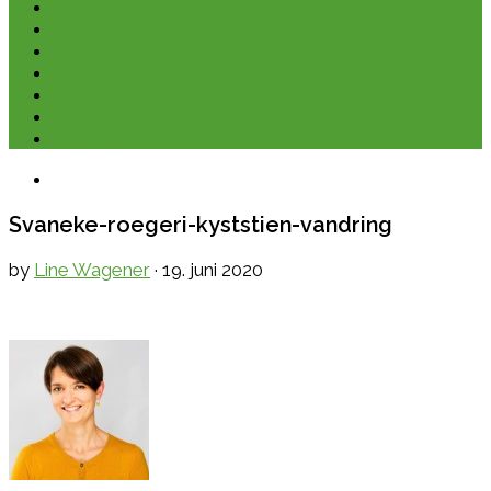
Kano & kajak
Friluftsliv & Outdoor
Destination
Udstyr
Kontakt
Om
E-bøger
Svaneke-roegeri-kyststien-vandring
by
Line Wagener
·
19. juni 2020