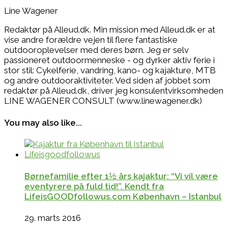
Line Wagener
Redaktør på Alleud.dk. Min mission med Alleud.dk er at
vise andre forældre vejen til flere fantastiske
outdooroplevelser med deres børn. Jeg er selv
passioneret outdoormenneske - og dyrker aktiv ferie i
stor stil: Cykelferie, vandring, kano- og kajakture, MTB
og andre outdooraktiviteter. Ved siden af jobbet som
redaktør på Alleud.dk, driver jeg konsulentvirksomheden
LINE WAGENER CONSULT (www.linewagener.dk)
You may also like...
Børnefamilie efter 1½ års kajaktur: “Vi vil være
eventyrere på fuld tid!”. Kendt fra
LifeisGOODfollowus.com København – Istanbul
29. marts 2016