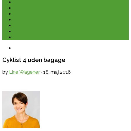
Kano & kajak
Friluftsliv & Outdoor
Destination
Udstyr
Kontakt
Om
E-bøger
Cyklist 4 uden bagage
by
Line Wagener
·
18. maj 2016