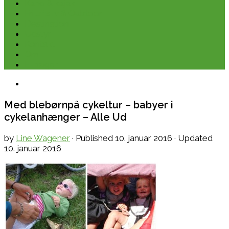
Kano & kajak
Friluftsliv & Outdoor
Destination
Udstyr
Kontakt
Om
E-bøger
Med blebørnpå cykeltur – babyer i
cykelanhænger – Alle Ud
by
Line Wagener
· Published
10. januar 2016
· Updated
10. januar 2016