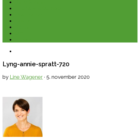
Kano & kajak
Friluftsliv & Outdoor
Destination
Udstyr
Kontakt
Om
E-bøger
Lyng-annie-spratt-720
by
Line Wagener
·
5. november 2020