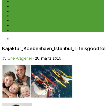
Kano & kajak
Friluftsliv & Outdoor
Destination
Udstyr
Kontakt
Om
E-bøger
Kajaktur_Koebenhavn_Istanbul_Lifeisgoodfo
by
Line Wagener
·
28. marts 2016