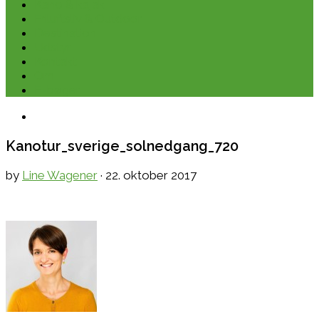
Kano & kajak
Friluftsliv & Outdoor
Destination
Udstyr
Kontakt
Om
E-bøger
Kanotur_sverige_solnedgang_720
by
Line Wagener
·
22. oktober 2017