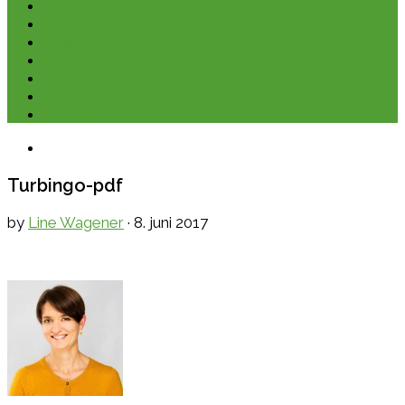
Kano & kajak
Friluftsliv & Outdoor
Destination
Udstyr
Kontakt
Om
E-bøger
Turbingo-pdf
by
Line Wagener
·
8. juni 2017