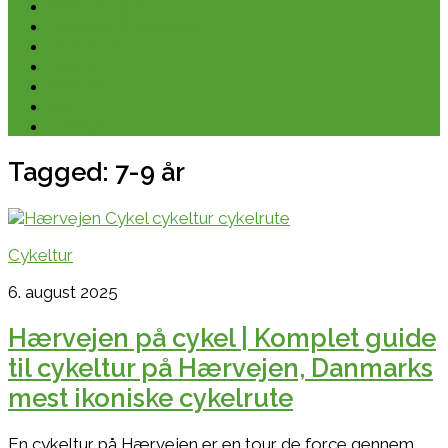
Kano & kajak
Friluftsliv & Outdoor
Destination
Udstyr
Kontakt
Om
E-bøger
Tagged:
7-9 år
Cykeltur
6. august 2025
Hærvejen på cykel | Komplet guide
til cykeltur på Hærvejen, Danmarks
mest ikoniske cykelrute
En cykeltur på Hærvejen er en tour de force gennem